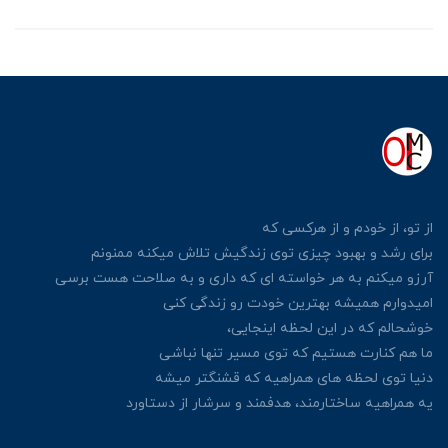
از تو، از خودم و از هرکسی
که
برای رشد و بهبود چیزی توی زندگیش
تلاش میکنه ممنونم
آرزو میکنم به هر خواسته ای که داری
و به صلاحت هست برسی
امیدوارم همیشه بهترین خودت رو زندگی کنی
خوشحالم که در این لحظه اینجایی،
ما هم کنارت هستیم که توی مسیر تنها نباشی
دنیا توی لحظه های همراهیه که قشنگتر میشه
یه همراهیه ساختارمند، هدفمند و سرشار از دستاورد