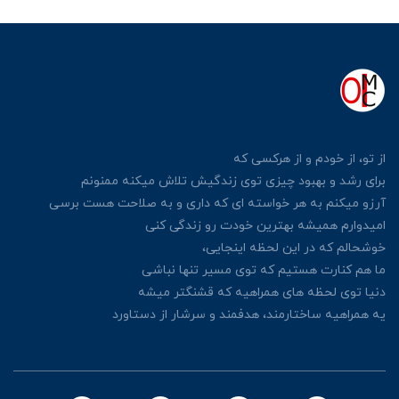
از تو، از خودم و از هرکسی
که
برای رشد و بهبود چیزی توی زندگیش
تلاش میکنه ممنونم
آرزو میکنم به هر خواسته ای که داری
و به صلاحت هست برسی
امیدوارم همیشه بهترین خودت رو زندگی کنی
خوشحالم که در این لحظه اینجایی،
ما هم کنارت هستیم که توی مسیر تنها نباشی
دنیا توی لحظه های همراهیه که قشنگتر میشه
یه همراهیه ساختارمند، هدفمند و سرشار از دستاورد