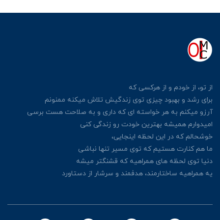
از تو، از خودم و از هرکسی
که
برای رشد و بهبود چیزی توی زندگیش
تلاش میکنه ممنونم
آرزو میکنم به هر خواسته ای که داری
و به صلاحت هست برسی
امیدوارم همیشه بهترین خودت رو زندگی کنی
خوشحالم که در این لحظه اینجایی،
ما هم کنارت هستیم که توی مسیر تنها نباشی
دنیا توی لحظه های همراهیه که قشنگتر میشه
یه همراهیه ساختارمند، هدفمند و سرشار از دستاورد